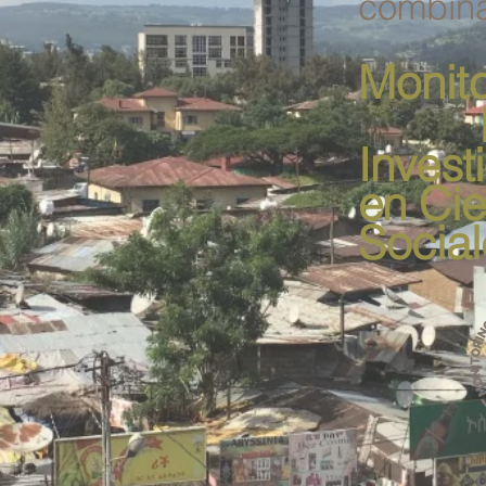
combin
Monit
Invest
en
Cie
Social