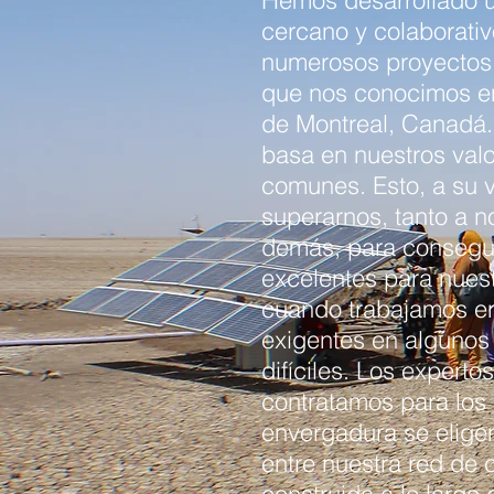
Hemos desarrollado un
cercano y colaborativ
numerosos proyectos
que nos conocimos en
de Montreal, Canadá.
basa en nuestros val
comunes. Esto, a su 
superarnos, tanto a n
demás, para consegui
excelentes para nuest
cuando trabajamos e
exigentes en algunos
difíciles. Los experto
contratamos para los
envergadura se elig
entre nuestra red de