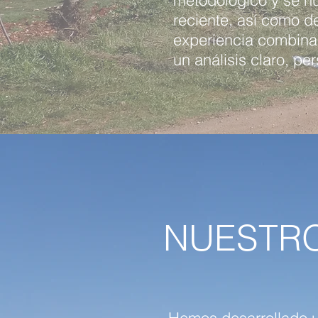
metodológico y se nut
reciente, así como 
experiencia combinad
un análisis claro, pe
NUESTR