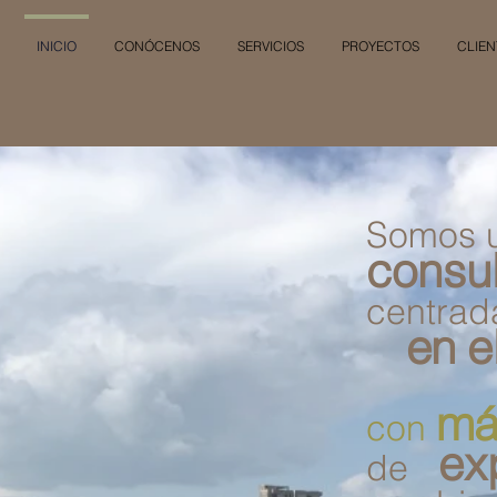
INICIO
CONÓCENOS
SERVICIOS
PROYECTOS
CLIEN
Somos 
consul
centrad
en el
má
con
ex
de