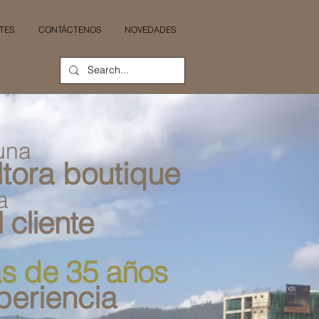
TES
CONTÁCTENOS
NOVEDADES
una
tora boutique
a
 cliente
s de 35 años
periencia