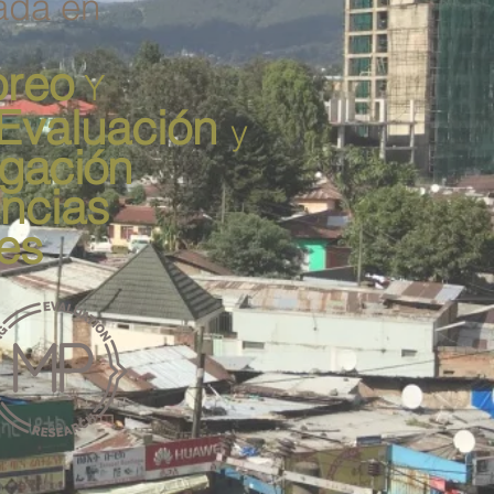
ada en
oreo
Y
Evaluación
y
igación
ncias
es