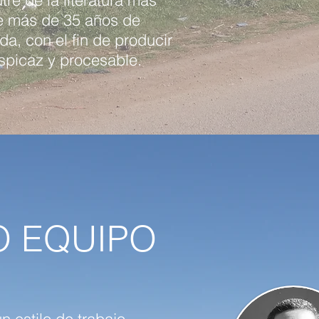
re de la literatura más
de más de 35 años de
a, con el fin de producir
rspicaz y procesable.
O EQUIPO