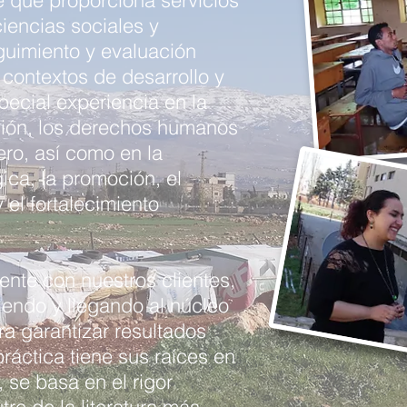
te que proporciona servicios
ciencias sociales y
uimiento y evaluación
 contextos de desarrollo y
pecial experiencia en la
ción, los derechos humanos
ero, así como en la
gica, la promoción, el
y el fortalecimiento
nte con nuestros clientes,
endo y llegando al núcleo
a garantizar resultados
ráctica tiene sus raíces en
, se basa en el rigor