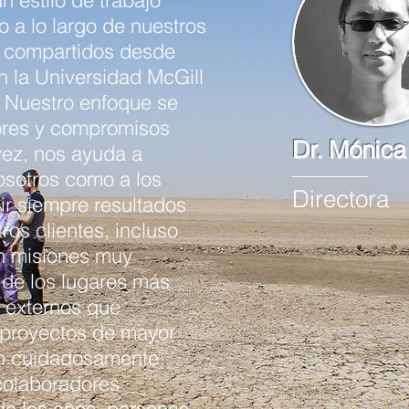
 estilo de trabajo
o a lo largo de nuestros
 compartidos desde
 la Universidad McGill
 Nuestro enfoque se
ores y compromisos
Dr. Mónica
vez, nos ayuda a
osotros como a los
Directora
r siempre resultados
ros clientes, incluso
n misiones muy
 de los lugares más
s externos que
 proyectos de mayor
en cuidadosamente
 colaboradores