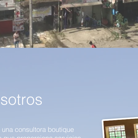
sotros
s una consultora boutique