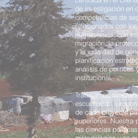
centrada en el clien
de investigación en 
competencias de seg
relacionados con los
humanitarios, con es
migración, la protec
y la igualdad de gén
planificación estraté
análisis de políticas 
institucional.
Trabajamos directame
escuchando, proponi
de cada proyecto par
superiores. Nuestra p
las ciencias políticas