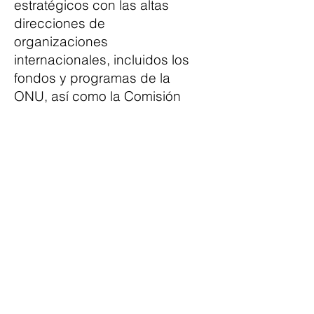
estratégicos con las altas
direcciones de
organizaciones
internacionales, incluidos los
fondos y programas de la
ONU, así como la Comisión
Europea.
He realizado misiones de
campo en Oriente Medio y el
Norte de África, el África
subsahariana, el sur y el
sureste de Asia, América
Latina y el Caribe. También
soy coeditor del libro
"Transitional Justice and the
Arab Spring" (Routledge,