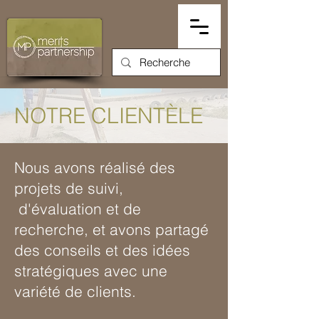
NOTRE CLIENTÈLE
Nous avons réalisé des
projets de suivi,
d'évaluation et de
recherche, et avons partagé
des conseils et des idées
stratégiques avec une
variété de clients.